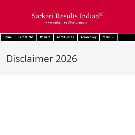
®
Sarkari Results Indian
www.sarkariresultsindian.com
Home
Latest jobs
Results
Admit Cards
Answer key
More
Disclaimer 2026